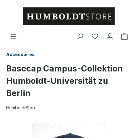
alt springen
Ware
Accessoires
Basecap Campus-Collektion
Humboldt-Universität zu
Berlin
HumboldtStore
Bildergalerie überspringen