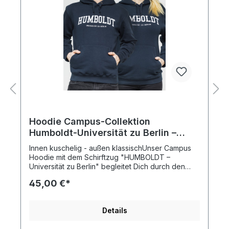
Hoodie Campus-Collektion
Humboldt-Universität zu Berlin –
Navy
Innen kuschelig - außen klassischUnser Campus
Hoodie mit dem Schirftzug "HUMBOLDT –
Universität zu Berlin" begleitet Dich durch den
Humboldt-Tag und die Berliner Nacht.Material: 80
45,00 €*
% Baumwolle, 20 % PolyesterKänguru-Tasche
und Kordelzug-KapuzeHersteller: B&C
Details