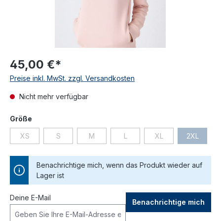
45,00 €*
Preise inkl. MwSt. zzgl. Versandkosten
Nicht mehr verfügbar
auswählen
Größe
XS
S
M
L
XL
2XL
(Diese Option ist zurzeit nicht verfügbar.)
(Diese Option ist zurzeit nicht verfügbar.)
(Diese Option ist zurzeit nicht verfügbar.)
(Diese Option ist zurzeit nicht ve
(Diese Option ist zurz
(Diese Opt
Benachrichtige mich, wenn das Produkt wieder auf
Lager ist
Deine E-Mail
Benachrichtige mich