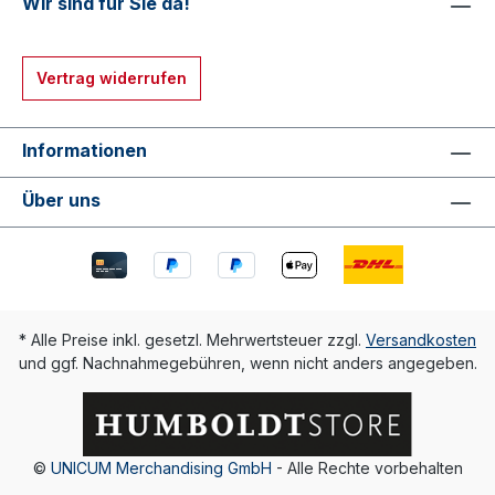
Wir sind für Sie da!
globalen Zusammenhängen brachten ihn zu dem
Schluss: „Alles ist Wechselwirkung“. Das Bild zeigt
ein Baumwollhemd und ein Schiff im
Vertrag widerrufen
ausgetrockneten Aralsee. Material: 100% Bio-
Baumwolle aus kontrolliertem Anbau Farbe weiß
Hersteller Stanley Stella gerader Schnitt
Informationen
Über uns
* Alle Preise inkl. gesetzl. Mehrwertsteuer zzgl.
Versandkosten
und ggf. Nachnahmegebühren, wenn nicht anders angegeben.
©
UNICUM Merchandising GmbH
- Alle Rechte vorbehalten