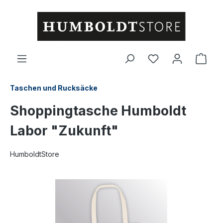
alt springen
Ware
Taschen und Rucksäcke
Shoppingtasche Humboldt
Labor "Zukunft"
HumboldtStore
Bildergalerie überspringen