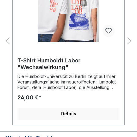
T-Shirt Humboldt Labor
"Wechselwirkung"
Die Humboldt-Universität zu Berlin zeigt auf Ihrer
Veranstaltungsfläche im neueröffneten Humboldt
Forum, dem Humboldt Labor, die Ausstellung
"Nach der Natur". Für die Baumwolle eines T-
24,00 €*
Shirts werden 2.700 Liter Wasser benötigt. Die
intensive Wassernutzung für den Baumwollanbau
ist der Hauptgrund für das Austrocknen des
Details
Aralsees. Schon Alexander von Humboldt
erkannte die Zusammenhänge von Landwirtschaft
und Austrocknung von Seen. Seine
Untersuchungen der Verbindungen von
natürlichen und kulturellen Phänomenen und