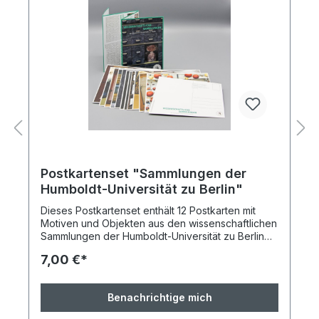
Postkartenset "Sammlungen der
Humboldt-Universität zu Berlin"
Dieses Postkartenset enthält 12 Postkarten mit
Motiven und Objekten aus den wissenschaftlichen
Sammlungen der Humboldt-Universität zu Berlin
und einen Leporello in dem die einzelnen Motive
7,00 €*
erklärt werden.Die zwölf Motive entstammen
folgenden
Sammlungen:ArboretumGeomorphologisch-
Benachrichtige mich
geologische SammlungKristallographische
LehrsammlungKunstsammlungLautarchivMediathek