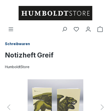
alt springen
Ware
Schreibwaren
Notizheft Greif
HumboldtStore
Bildergalerie überspringen