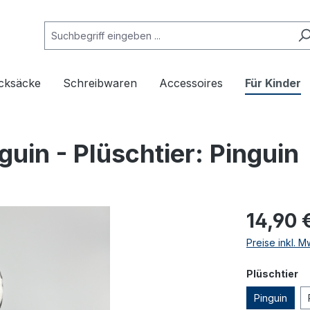
cksäcke
Schreibwaren
Accessoires
Für Kinder
uin - Plüschtier: Pinguin
14,90 
Preise inkl. 
a
Plüschtier
Pinguin