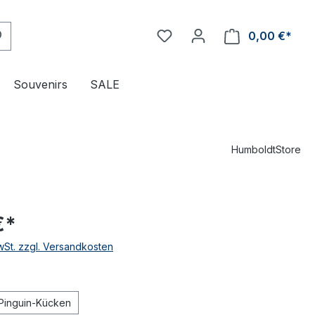
0,00 €*
Ware
Souvenirs
SALE
HumboldtStore
€*
MwSt. zzgl. Versandkosten
uswählen
Pinguin-Kücken