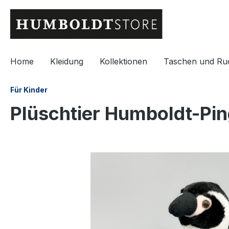
springen
Zur Hauptnavigation springen
Home
Kleidung
Kollektionen
Taschen und Ru
Für Kinder
Plüschtier Humboldt-Ping
Bildergalerie überspringen