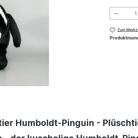
Produkt
Zum Merkze
Produktnum
ier Humboldt-Pinguin - Plüschti