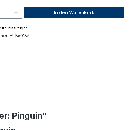
 Anzahl: Gib den gewünschten Wert ein 
In den Warenkorb
ttel hinzufügen
mer:
HUB60185
er: Pinguin"