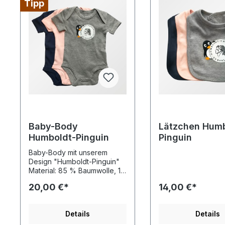
Tipp
Baby-Body
Lätzchen Humb
Humboldt-Pinguin
Pinguin
Baby-Body mit unserem
Design "Humboldt-Pinguin"
Material: 85 % Baumwolle, 15
% Viskose Hersteller:
20,00 €*
14,00 €*
Babybugz by Mantis World
Details
Details